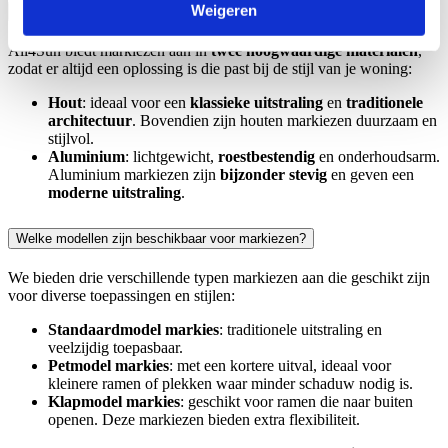
Weigeren
Welke materialen gebruiken jullie voor markiezen?
All4Sun biedt markiezen aan in
twee hoogwaardige materialen
,
zodat er altijd een oplossing is die past bij de stijl van je woning:
Hout
: ideaal voor een
klassieke uitstraling
en
traditionele
architectuur
. Bovendien zijn houten markiezen duurzaam en
stijlvol.
Aluminium
: lichtgewicht,
roestbestendig
en onderhoudsarm.
Aluminium markiezen zijn
bijzonder stevig
en geven een
moderne uitstraling
.
Welke modellen zijn beschikbaar voor markiezen?
We bieden drie verschillende typen markiezen aan die geschikt zijn
voor diverse toepassingen en stijlen:
Standaardmodel markies
: traditionele uitstraling en
veelzijdig toepasbaar.
Petmodel markies
: met een kortere uitval, ideaal voor
kleinere ramen of plekken waar minder schaduw nodig is.
Klapmodel markies
: geschikt voor ramen die naar buiten
openen. Deze markiezen bieden extra flexibiliteit.