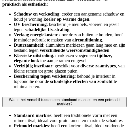
praktisch
als
esthetisch
:
Schaduw en verkoeling
: creëer een aangename schaduw en
houd je woning
koeler op warme dagen
.
UV-bescherming
: bescherm je meubels, vloeren en jezelf
tegen
schadelijke Uv-straling
.
Verlaag energiekosten
: door de zon buiten te houden, hoef
je minder gebruik te maken van
airconditioning
.
Duurzaamheid
: aluminium markiezen gaan lang mee en zijn
bestand tegen
verschillende weersomstandigheden
.
Klassieke uitstraling
: markiezen voegen een
tijdloze,
elegante look
toe aan je ramen en gevel.
Veelzijdig inzetbaar
: geschikt voor
diverse raamtypes
, van
kleine ramen tot grote glazen puien.
Bescherming tegen verkleuring
: behoud je interieur in
topconditie door de
schadelijke effecten van zonlicht
te
minimaliseren.
Wat is het verschil tussen een standaard markies en een petmodel
markies?
Standaard markies
: heeft een traditionele vorm met een
ruime uitval, ideaal voor grote ramen en maximale schaduw.
Petmodel markies
: heeft een kortere uitval, biedt voldoende