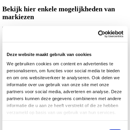
Bekijk hier enkele mogelijkheden van
markiezen
Deze website maakt gebruik van cookies
Markies laten plaatsen?
We gebruiken cookies om content en advertenties te
personaliseren, om functies voor social media te bieden
Neem contact op voor een opmeting en een vrijblijvende offerte
en om ons websiteverkeer te analyseren. Ook delen we
voor een markies. Onze projectleider komt graag langs.
informatie over uw gebruik van onze site met onze
Neem contact met ons op
partners voor social media, adverteren en analyse. Deze
partners kunnen deze gegevens combineren met andere
Vaakgestelde vragen - markiezen
informatie die u aan ze heeft verstrekt of die ze hebben
verzameld op basis van uw gebruik van hun services.
Wat zijn de maximale afmetingen van een Verano markies?
De Verano markiezen zijn ontworpen voor
diverse ramen en
Toestemmingsselectie