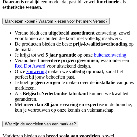
Daarom
is er altijd een model dat past bij zowel
functionele
als
esthetische wensen
.
Markiezen kopen? Waarom kiezen voor het merk Verano?
Verano biedt een
uitgebreid assortiment
zonwering, zowel
voor binnen als buiten die komt met volledig maatwerk.
De producten bieden de beste
prijs-kwaliteitsverhouding
op
de markt.
Je krijgt tot wel
5 jaar garantie
op onze
buitenzonwering
.
Verano heeft
meerdere prijzen gewonnen
, waaronder een
Red Dot Award
voor uitstekend design.
Onze
zonwering
maken we
volledig op maat
, zodat het
perfect bij jouw behoeften past.
Je hoeft je
geen zorgen
te maken over de
installatie
van jouw
markiezen.
Als
Belgisch-Nederlandse fabrikant
kunnen we kwaliteit
garanderen.
Met
meer dan 30 jaar ervaring en expertise
in de branche,
kun je vertrouwen op onze kennis en vakmanschap.
Wat zijn de voordelen van een markies?
Markiezen bieden een
breed scala aan voordelen
, zowel